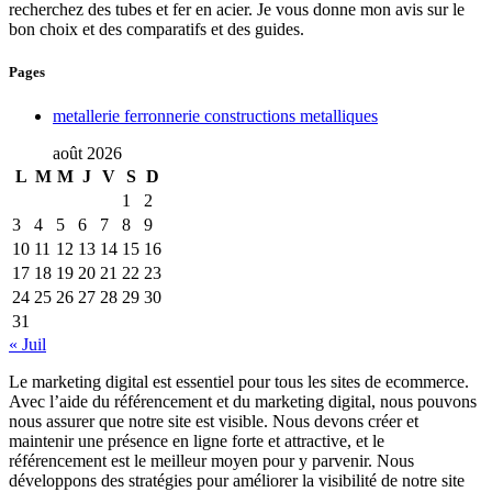
recherchez des tubes et fer en acier. Je vous donne mon avis sur le
bon choix et des comparatifs et des guides.
Pages
metallerie ferronnerie constructions metalliques
août 2026
L
M
M
J
V
S
D
1
2
3
4
5
6
7
8
9
10
11
12
13
14
15
16
17
18
19
20
21
22
23
24
25
26
27
28
29
30
31
« Juil
Le marketing digital est essentiel pour tous les sites de ecommerce.
Avec l’aide du référencement et du marketing digital, nous pouvons
nous assurer que notre site est visible. Nous devons créer et
maintenir une présence en ligne forte et attractive, et le
référencement est le meilleur moyen pour y parvenir. Nous
développons des stratégies pour améliorer la visibilité de notre site